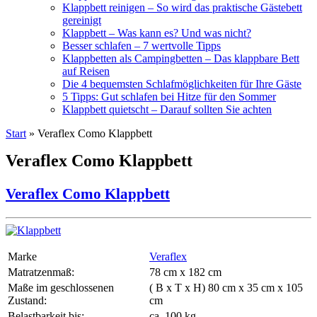
Klappbett reinigen – So wird das praktische Gästebett
gereinigt
Klappbett – Was kann es? Und was nicht?
Besser schlafen – 7 wertvolle Tipps
Klappbetten als Campingbetten – Das klappbare Bett
auf Reisen
Die 4 bequemsten Schlafmöglichkeiten für Ihre Gäste
5 Tipps: Gut schlafen bei Hitze für den Sommer
Klappbett quietscht – Darauf sollten Sie achten
Start
» Veraflex Como Klappbett
Veraflex Como Klappbett
Veraflex Como Klappbett
Marke
Veraflex
Matratzenmaß:
78 cm x 182 cm
Maße im geschlossenen
( B x T x H) 80 cm x 35 cm x 105
Zustand:
cm
Belastbarkeit bis:
ca. 100 kg