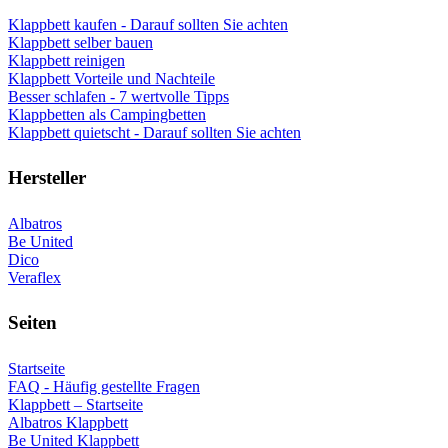
Klappbett kaufen - Darauf sollten Sie achten
Klappbett selber bauen
Klappbett reinigen
Klappbett Vorteile und Nachteile
Besser schlafen - 7 wertvolle Tipps
Klappbetten als Campingbetten
Klappbett quietscht - Darauf sollten Sie achten
Hersteller
Albatros
Be United
Dico
Veraflex
Seiten
Startseite
FAQ - Häufig gestellte Fragen
Klappbett – Startseite
Albatros Klappbett
Be United Klappbett